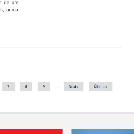
õe de um
es, numa
a
Página
7
Página
8
Página
9
…
Próxima
Next ›
Última
Última »
página
página