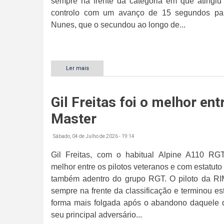
sempre na frente da categoria em que atingiu 
controlo com um avanço de 15 segundos pa
Nunes, que o secundou ao longo de...
Ler mais
sobre
Emanuel
Martins
imbatível
Gil Freitas foi o melhor ent
com
viatura
Master
de
tração
dianteira
Sábado, 04 de Julho de 2026 - 19:14
Gil Freitas, com o habitual Alpine A110 RGT
melhor entre os pilotos veteranos e com estatuto
também adentro do grupo RGT. O piloto da RI
sempre na frente da classificação e terminou est
forma mais folgada após o abandono daquele q
seu principal adversário...