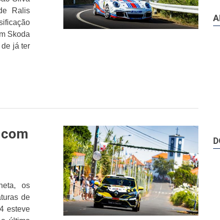
de Ralis
A
ificação
om Skoda
de já ter
l com
D
heta, os
aturas de
y4 esteve