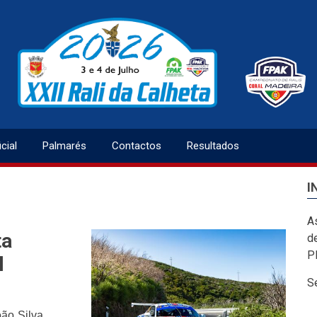
cial
Palmarés
Contactos
Resultados
I
A
ta
de
P
l
S
oão Silva