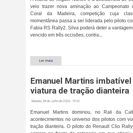
veio trazer nova aminação ao Campeonato 
Coral da Madeira, competição cuja class
momentânea passa a ser liderada pelo piloto c
Fabia RS Rally2. Silva poderá deter a vantagem 
vencido em três occisões, contra...
Ler mais
sobre
Resultado
do
Rali
Emanuel Martins imbatíve
da
Calheta
viatura de tração dianteira
anima
campeonato
regional
Sábado, 04 de Julho de 2026 - 19:32
Emanuel Martins dominou, no Rali da Cal
acontecimentos no universo dos pilotos com vi
tração dianteira. O piloto do Renault Clio Rall