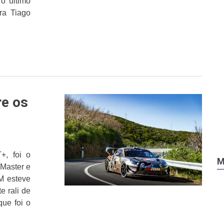
o último
ra Tiago
re os
+, foi o
M
 Master e
M esteve
e rali de
ue foi o