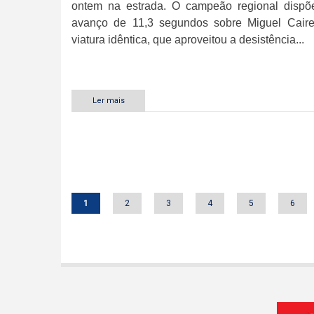
ontem na estrada. O campeão regional disp
avanço de 11,3 segundos sobre Miguel Cair
viatura idêntica, que aproveitou a desistência...
Ler mais
sobre
Miguel
Nunes
mantém
comando
Paginação
do
Rali
da
Calheta
Página
1
Página
2
Página
3
Página
4
Página
5
Págin
6
atual