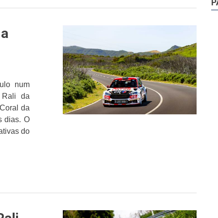
P
da
aulo num
 Rali da
Coral da
s dias. O
ativas do