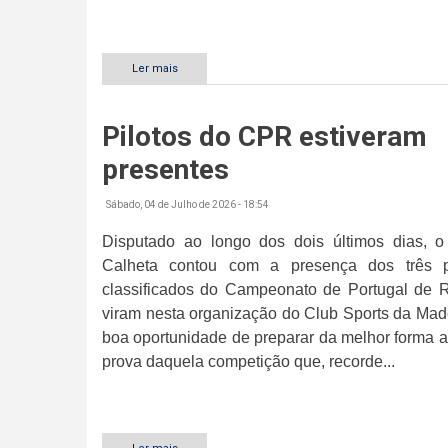
Ler mais
sobre
Gil
Freitas
foi
Pilotos do CPR estiveram
o
melhor
presentes
entre
os
Master
Sábado, 04 de Julho de 2026 - 18:54
Disputado ao longo dos dois últimos dias, o
Calheta contou com a presença dos três p
classificados do Campeonato de Portugal de R
viram nesta organização do Club Sports da Mad
boa oportunidade de preparar da melhor forma 
prova daquela competição que, recorde...