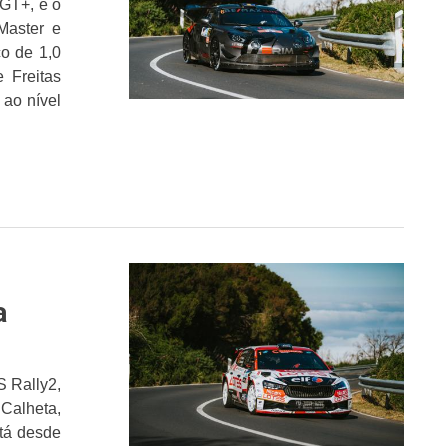
RGT+, é o
Master e
o de 1,0
e Freitas
 ao nível
a
 Rally2,
alheta,
tá desde