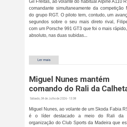
Gil Freitas, ao volante do habitual Alpine A110 
comandante simultaneamente da competição 
do grupo RGT. O piloto tem, contudo, um avanç
segundos sobre o seu mais direto rival, Filip
com um Porsche 991 GT3 que foi o mais rápido,
absoluto, nas duas subidas...
Ler mais
sobre
Gil
Freitas
é
Miguel Nunes mantém
o
melhor
comando do Rali da Calhet
Master
Sábado, 04 de Julho de 2026 - 13:38
Miguel Nunes, ao volante de um Skoda Fabia RS
é o líder destacado a meio do Rali da C
organização do Club Sports da Madeira que es