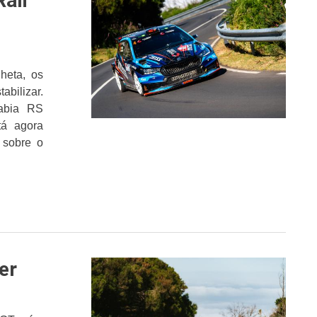
Rali
heta, os
abilizar.
abia RS
tá agora
 sobre o
er