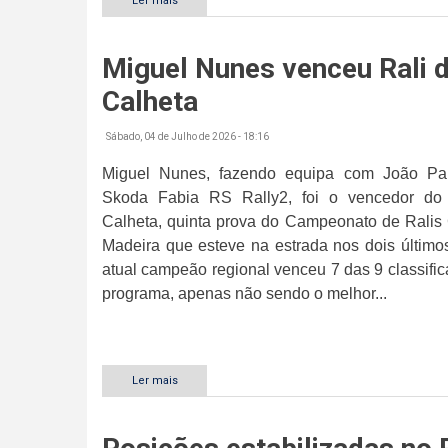
Ler mais
sobre
Pilotos
do
CPR
Miguel Nunes venceu Rali 
estiveram
presentes
Calheta
Sábado, 04 de Julho de 2026 - 18:16
Miguel Nunes, fazendo equipa com João P
Skoda Fabia RS Rally2, foi o vencedor do
Calheta, quinta prova do Campeonato de Ralis 
Madeira que esteve na estrada nos dois último
atual campeão regional venceu 7 das 9 classific
programa, apenas não sendo o melhor...
Ler mais
sobre
Miguel
Nunes
venceu