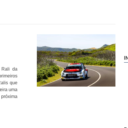
I
 Rali da
rimeiros
alis que
eira uma
a próxima