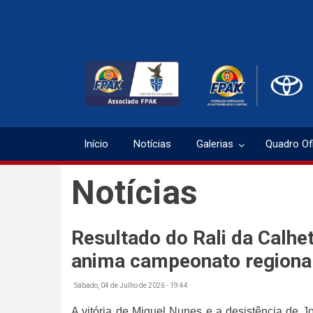
Passar
para
o
conteúdo
principal
Início
Notícias
Galerias
Quadro Ofi
Notícias
Resultado do Rali da Calhe
anima campeonato regiona
Sábado, 04 de Julho de 2026 - 19:44
A vitória de Miguel Nunes e a desistência de J