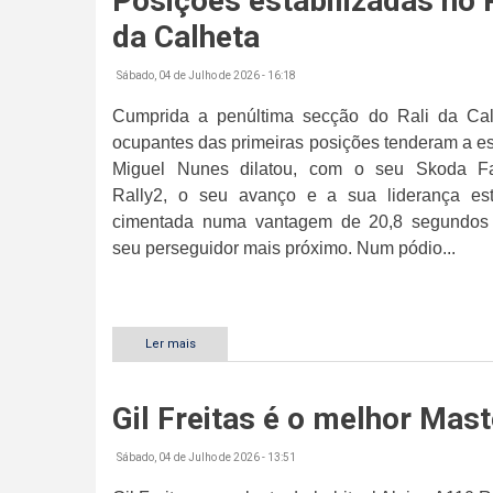
Posições estabilizadas no 
Rali
da
da Calheta
Calheta
Sábado, 04 de Julho de 2026 - 16:18
Cumprida a penúltima secção do Rali da Cal
ocupantes das primeiras posições tenderam a est
Miguel Nunes dilatou, com o seu Skoda F
Rally2, o seu avanço e a sua liderança es
cimentada numa vantagem de 20,8 segundos
seu perseguidor mais próximo. Num pódio...
Ler mais
sobre
Posições
estabilizadas
no
Gil Freitas é o melhor Mast
Rali
da
Calheta
Sábado, 04 de Julho de 2026 - 13:51