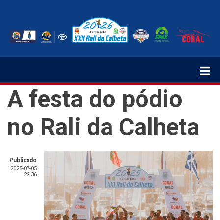
Passar
para
o
conteúdo
principal
A festa do pódio
no Rali da Calheta
Publicado
2025-07-05
22:36