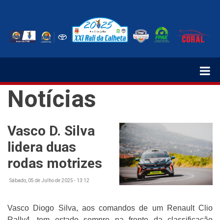
Passar
para
o
conteúdo
principal
Notícias
Vasco D. Silva
lidera duas
rodas motrizes
Sábado, 05 de Julho de 2025 - 13:12
Vasco Diogo Silva, aos comandos de um Renault Clio
Rally4, tem estado sempre na frente da classificação