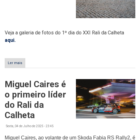
Veja a galeria de fotos do 1º dia do XXI Rali da Calheta
aqui.
Ler mais
sobre
Galeria
de
fotos
Miguel Caires é
1º
dia
o primeiro líder
do Rali da
Calheta
Sexta, 04 de Julho de 2025 - 23:45
Miguel Caires, ao volante de um Skoda Fabia RS Rally2, é