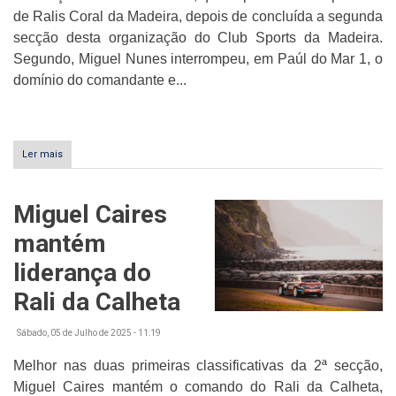
de Ralis Coral da Madeira, depois de concluída a segunda
secção desta organização do Club Sports da Madeira.
Segundo, Miguel Nunes interrompeu, em Paúl do Mar 1, o
domínio do comandante e...
Ler mais
sobre
Miguel
Caires
sempre
Miguel Caires
no
comando
mantém
do
Rali
liderança do
da
Calheta
Rali da Calheta
Sábado, 05 de Julho de 2025 - 11:19
Melhor nas duas primeiras classificativas da 2ª secção,
Miguel Caires mantém o comando do Rali da Calheta,