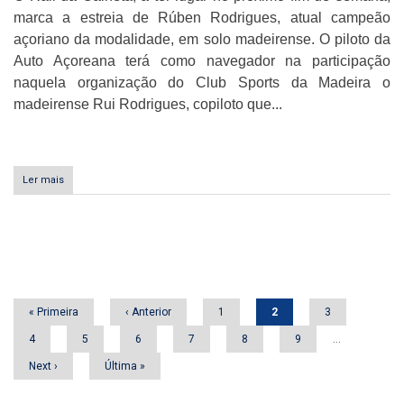
marca a estreia de Rúben Rodrigues, atual campeão
açoriano da modalidade, em solo madeirense. O piloto da
Auto Açoreana terá como navegador na participação
naquela organização do Club Sports da Madeira o
madeirense Rui Rodrigues, copiloto que...
Ler mais
sobre
Rúben
Rodrigues
estreia-
se
Paginação
na
Madeira
Primeira
« Primeira
Página
‹ Anterior
Página
1
Página
2
Página
3
página
anterior
atual
Página
4
Página
5
Página
6
Página
7
Página
8
Página
9
…
Próxima
Next ›
Última
Última »
página
página