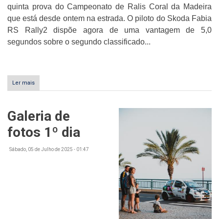
quinta prova do Campeonato de Ralis Coral da Madeira
que está desde ontem na estrada. O piloto do Skoda Fabia
RS Rally2 dispõe agora de uma vantagem de 5,0
segundos sobre o segundo classificado...
Ler mais
sobre
Miguel
Caires
mantém
Galeria de
liderança
do
fotos 1º dia
Rali
da
Calheta
Sábado, 05 de Julho de 2025 - 01:47