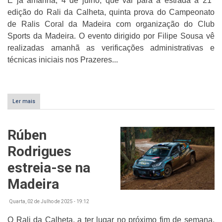
É já amanhã, 4 de julho, que vai para a estrada a 21ª
edição do Rali da Calheta, quinta prova do Campeonato
de Ralis Coral da Madeira com organização do Club
Sports da Madeira. O evento dirigido por Filipe Sousa vê
realizadas amanhã as verificações administrativas e
técnicas iniciais nos Prazeres...
Ler mais
sobre
Rali
da
Calheta
Rúben
amanhã
na
Rodrigues
estrada
estreia-se na
Madeira
Quarta, 02 de Julho de 2025 - 19:12
O Rali da Calheta, a ter lugar no próximo fim de semana,