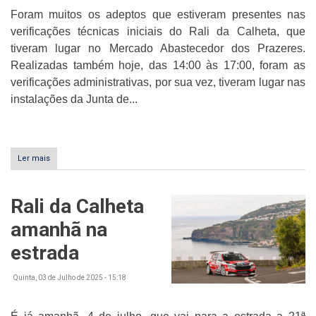
Foram muitos os adeptos que estiveram presentes nas
verificações técnicas iniciais do Rali da Calheta, que
tiveram lugar no Mercado Abastecedor dos Prazeres.
Realizadas também hoje, das 14:00 às 17:00, foram as
verificações administrativas, por sua vez, tiveram lugar nas
instalações da Junta de...
Ler mais
sobre
Apenas
um
concorrente
Rali da Calheta
falhou
verificações
amanhã na
do
Rali
estrada
da
Calheta
Quinta, 03 de Julho de 2025 - 15:18