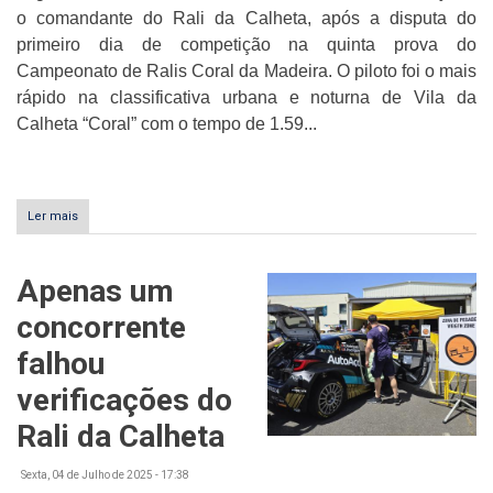
o comandante do Rali da Calheta, após a disputa do
primeiro dia de competição na quinta prova do
Campeonato de Ralis Coral da Madeira. O piloto foi o mais
rápido na classificativa urbana e noturna de Vila da
Calheta “Coral” com o tempo de 1.59...
Ler mais
sobre
Miguel
Caires
é
Apenas um
o
primeiro
concorrente
líder
do
falhou
Rali
da
verificações do
Calheta
Rali da Calheta
Sexta, 04 de Julho de 2025 - 17:38