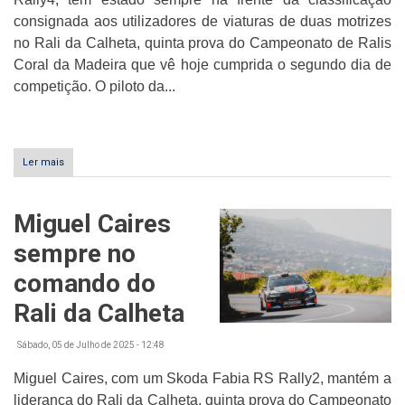
consignada aos utilizadores de viaturas de duas motrizes
no Rali da Calheta, quinta prova do Campeonato de Ralis
Coral da Madeira que vê hoje cumprida o segundo dia de
competição. O piloto da...
Ler mais
sobre
Vasco
D.
Silva
Miguel Caires
lidera
duas
sempre no
rodas
motrizes
comando do
Rali da Calheta
Sábado, 05 de Julho de 2025 - 12:48
Miguel Caires, com um Skoda Fabia RS Rally2, mantém a
liderança do Rali da Calheta, quinta prova do Campeonato