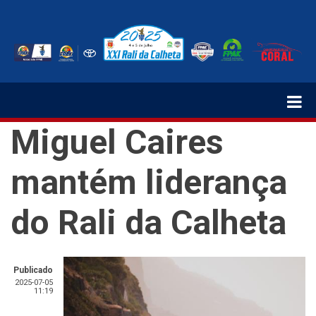
Passar
para
o
conteúdo
principal
Miguel Caires
mantém liderança
do Rali da Calheta
Publicado
2025-07-05
11:19