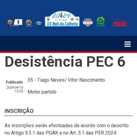
Passar
para
o
conteúdo
principal
Desistência PEC 6
35 - Tiago Neves/ Vítor Nascimento
Publicado
2024-04-13
Motor partido
13:52
INSCRIÇÃO
As inscrições serão efectuadas de acordo com o descrito
no Artigo 9.3.1 das PGAK e no Art. 5.1 das PER 2024.