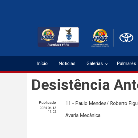
Passar
para
o
conteúdo
principal
Início
Notícias
Galerias
Palmarés
Desistência An
Publicado
11 - Paulo Mendes/ Roberto Figu
2024-04-13
11:02
Avaria Mecânica