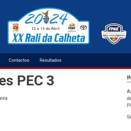
Contactos
Resultados
tes PEC 3
I
A
eira
de
P
S