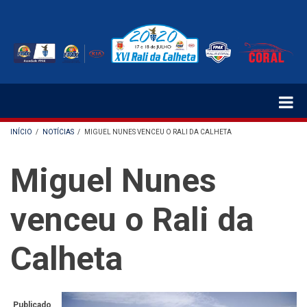
Passar
para
o
conteúdo
principal
INÍCIO
/
NOTÍCIAS
/
MIGUEL NUNES VENCEU O RALI DA CALHETA
NAVEGAÇÃO
Miguel Nunes
ESTRUTURAL
venceu o Rali da
Calheta
Publicado