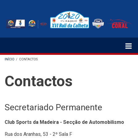
Passar
para
o
conteúdo
principal
INÍCIO
/
CONTACTOS
NAVEGAÇÃO
Contactos
ESTRUTURAL
Secretariado Permanente
Club Sports da Madeira - Secção de Automobilismo
Rua dos Aranhas, 53 - 2º Sala F