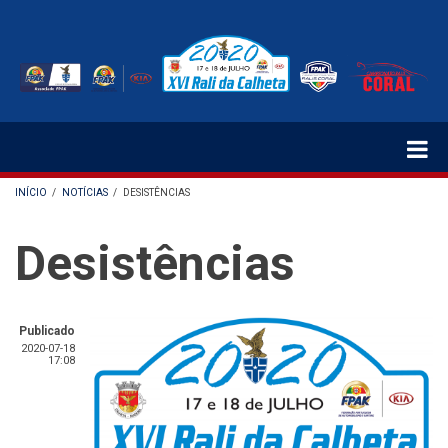
Passar
para
o
conteúdo
principal
INÍCIO
/
NOTÍCIAS
/
DESISTÊNCIAS
NAVEGAÇÃO
Desistências
ESTRUTURAL
Publicado
2020-07-18
17:08