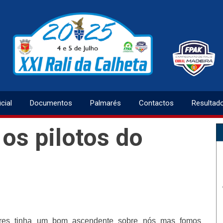
cial
Documentos
Palmarés
Contactos
Resultad
os pilotos do
ires tinha um bom ascendente sobre nós mas fomos