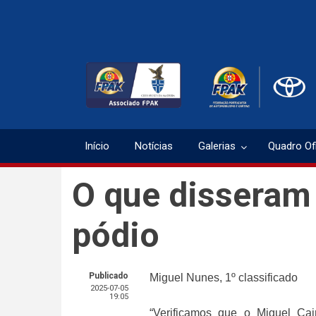
Passar
para
o
conteúdo
principal
Início
Notícias
Galerias
Quadro Ofi
O que disseram 
pódio
Publicado
Miguel Nunes, 1º classificado
2025-07-05
19:05
“Verificamos que o Miguel Ca