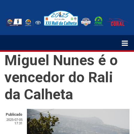
Passar
para
o
conteúdo
principal
Miguel Nunes é o
vencedor do Rali
da Calheta
Publicado
2025-07-05
17:31