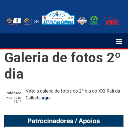
Passar
para
o
conteúdo
principal
Galeria de fotos 2º
dia
Velja a galeria de fotos do 2º dia do XXI Rali da
Publicado
Calheta
aqui
.
2025-07-07
12:11