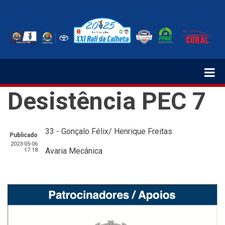
Passar
para
o
conteúdo
principal
Desistência PEC 7
33 - Gonçalo Félix/ Henrique Freitas
Publicado
2023-05-06
Avaria Mecânica
17:18