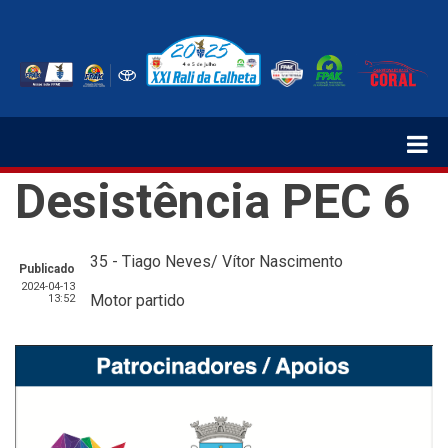
Passar
para
o
conteúdo
principal
Desistência PEC 6
35 - Tiago Neves/ Vítor Nascimento
Publicado
2024-04-13
Motor partido
13:52