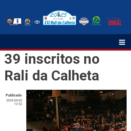
Passar
para
o
conteúdo
principal
39 inscritos no
Rali da Calheta
Publicado
2024-04-02
12:52