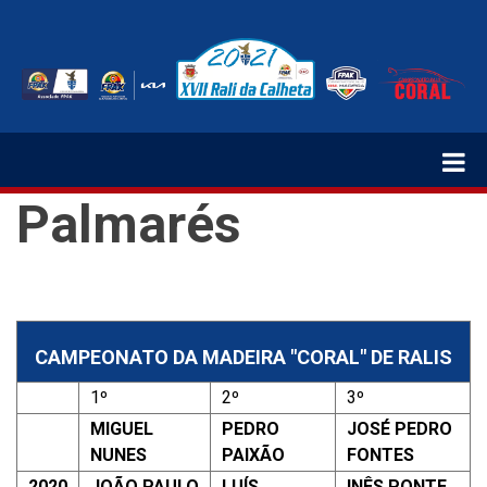
Passar
para
o
conteúdo
principal
Palmarés
CAMPEONATO DA MADEIRA "CORAL" DE RALIS
1º
2º
3º
MIGUEL
PEDRO
JOSÉ PEDRO
NUNES
PAIXÃO
FONTES
2020
JOÃO PAULO
LUÍS
INÊS PONTE