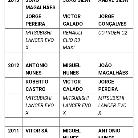
2013
JOÃO
JOÃO SILVA
ANDRÉ SILVA
MAGALHÃES
JORGE
VICTOR
JORGE
PEREIRA
CALADO
GONÇALVES
MITSUBISHI
RENAULT
COTROEN C2
LANCER EVO
CLIO R3
X
MAXI
2012
ANTONIO
MIGUEL
JOÃO
NUNES
NUNES
MAGALHÃES
ROBERTO
VICTOR
JORGE
CASTRO
CALADO
PEREIRA
MITSUBISHI
MITSUBISHI
MITSUBISHI
LANCER EVO
LANCER EVO
LANCER EVO
X
X
X
2011
VITOR SÁ
MIGUEL
ANTONIO