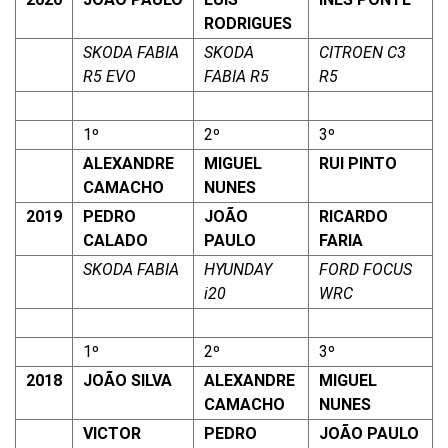
RODRIGUES
SKODA FABIA
SKODA
CITROEN C3
R5 EVO
FABIA R5
R5
1º
2º
3º
ALEXANDRE
MIGUEL
RUI PINTO
CAMACHO
NUNES
2019
PEDRO
JOÃO
RICARDO
CALADO
PAULO
FARIA
SKODA FABIA
HYUNDAY
FORD FOCUS
i20
WRC
1º
2º
3º
2018
JOÃO SILVA
ALEXANDRE
MIGUEL
CAMACHO
NUNES
VICTOR
PEDRO
JOÃO PAULO